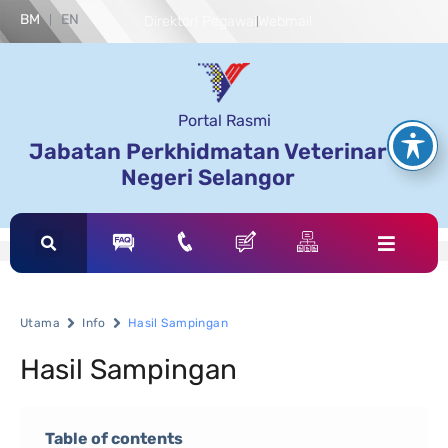
BM
EN
Direktori Pegawai
Webmail
Portal Rasmi
Jabatan Perkhidmatan Veterinar
Negeri Selangor
Utama
Info
Hasil Sampingan
Hasil Sampingan
Table of contents