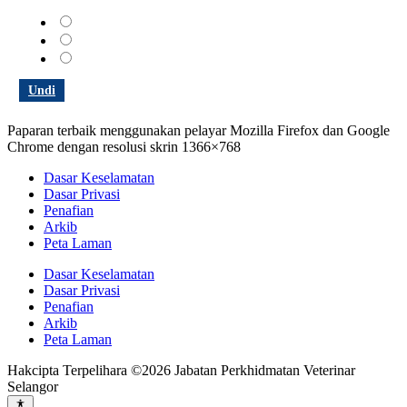
Memuaskan
Sederhana
Tidak memuaskan
Undi
Paparan terbaik menggunakan pelayar Mozilla Firefox dan Google
Chrome dengan resolusi skrin 1366×768
Dasar Keselamatan
Dasar Privasi
Penafian
Arkib
Peta Laman
Dasar Keselamatan
Dasar Privasi
Penafian
Arkib
Peta Laman
Hakcipta Terpelihara ©2026 Jabatan Perkhidmatan Veterinar
Selangor
Dasar Privasi