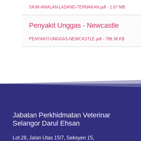
SKIM-AMALAN-LADANG-TERNAKAN.pdf - 1.67 MB
Penyakit Unggas - Newcastle
PENYAKIT-UNGGAS-NEWCASTLE.pdf - 788.38 KB
Jabatan Perkhidmatan Veterinar
Selangor Darul Ehsan
Lot 28, Jalan Utas 15/7, Seksyen 15,