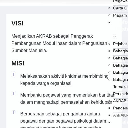
Pegawai
Carta O
Piagam
Info
VISI
Jabat
Menjadikan AKRAB sebagai Penggerak
Pembangunan Modul Insan dalam Pengurusan
Pejabat
Sumber Manusia.
Bahagia
Bahagia
MISI
Bahagia
Bahagia
Melaksanakan aktiviti khidmat membimbing
Bahagia
kepada warga organisasi
Ternaka
Perkhid
Membantu pegawai yang memerlukan bantuan
AKRAB
dalam menghadapi permasalahan kehidupan
Pengen
Berperanan sebagai pengantara antara
Ahli AK
pegawai dengan pegawai psikologi dalam
Gale