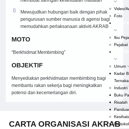
membuat saringan kesesuaian masalah
Video/A
Mewujudkan hubungan baik dengan pihak
Foto
pengurusan sumber manusia di agensi bagi
Dire
memudahkan perlaksanaan aktiviti AKRAB
Ibu Pej
MOTO
Pejabat
Info
“Berkhidmat Membimbing”
OBJEKTIF
Umum
Kadar 
Menyediakan perkhidmatan membimbing bagi
Ternaka
membantu rakan sekerja bagi meningkatkan
Industri
potensi dan kecemerlangan diri.
Buku P
Risalah
Panduan
Kesihat
CARTA ORGANISASI AKRAB
Protokol