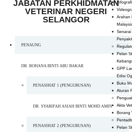
JABATAN PERKHIDMATAN
Infograf
VETERINAR NEGERI
Videogra
Arahan 
SELANGOR
Malaysi
Senarai
Penyaki
PENAUNG
Regulato
Pelan S
Kebang
DR. ROHANA BINTI ABU BAKAR
GPP La
Edisi O
Buku Ma
PENASIHAT 1 (PENGURUSAN)
Aturan 
Penguat
Akta Vet
DR. SYARIFAH ASIAH BINTI MOHD AMIN
Borang 
Pentadb
PENASIHAT 2 (PENGURUSAN)
Pelan St