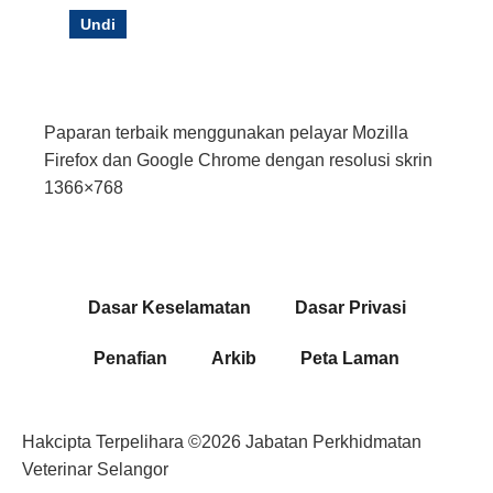
Undi
Paparan terbaik menggunakan pelayar Mozilla
Firefox dan Google Chrome dengan resolusi skrin
1366×768
Dasar Keselamatan
Dasar Privasi
Penafian
Arkib
Peta Laman
Dasar Privasi
Hakcipta Terpelihara ©2026 Jabatan Perkhidmatan
Veterinar Selangor
Dasar Privasi
Dasar Keselamatan