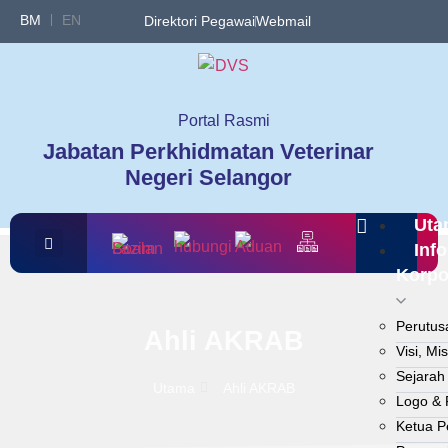
BM
EN
Direktori Pegawai
Webmail
Portal Rasmi
Jabatan Perkhidmatan Veterinar
Negeri Selangor
Uta
Info
Korpo
Perutus
Ahli AKRAB
Visi, Mis
Sejarah
Utama
Ahli AKRAB
Logo & 
Ketua P