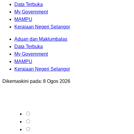
Data Terbuka
My Government
MAMPU
Kerajaan Negeri Selangor
Aduan dan Maklumbalas
Data Terbuka
My Government
MAMPU
Kerajaan Negeri Selangor
Dikemaskini pada: 8 Ogos 2026
Bagaimana anda menilai Portal Rasmi kami?
Memuaskan
Sederhana
Tidak memuaskan