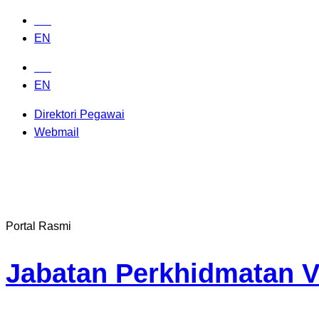
Skip
BM
to
EN
content
BM
EN
Direktori Pegawai
Webmail
Portal Rasmi
Jabatan Perkhidmatan V