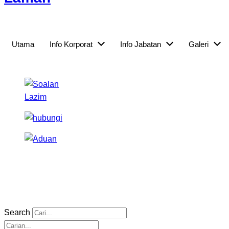
Utama
Info Korporat
Info Jabatan
Galeri
Search
Search