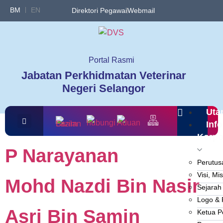
BM
EN
Direktori Pegawai
Webmail
Portal Rasmi
Jabatan Perkhidmatan Veterinar
Negeri Selangor
Uta
Info
Korpo
P Narayanan
Perutus
Visi, Mis
Mohd Nazdi Bin Nasir
Sejarah
Logo & 
Asri Bin Samin
Ketua P