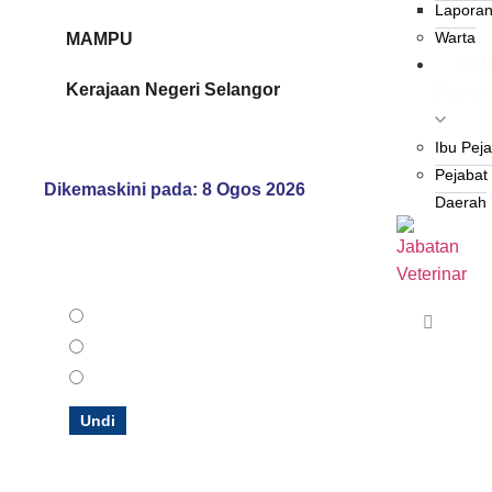
Lapora
Warta
MAMPU
Hub
Kerajaan Negeri Selangor
Kami
Ibu Pej
Pejabat
Dikemaskini pada: 8 Ogos 2026
Daerah
Bagaimana anda menilai Portal Rasmi kami?
Memuaskan
Sederhana
Tidak memuaskan
Undi