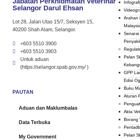
Jabatan Perkhidmatan Veterinar
Infograf
Selangor Darul Ehsan
Videogra
Arahan 
Lot 28, Jalan Utas 15/7, Seksyen 15,
Malaysi
40200 Shah Alam, Selangor.
Senarai
Penyaki
+603 5510 3900
Regulato
+603 5510 3903
Pelan S
Untuk aduan
Kebang
(https://selangor.spab.gov.my/ )
GPP La
Edisi O
Buku Ma
PAUTAN
Aturan 
Penguat
Aduan dan Maklumbalas
Akta Vet
Borang 
Data Terbuka
Pentadb
Pelan St
My Government