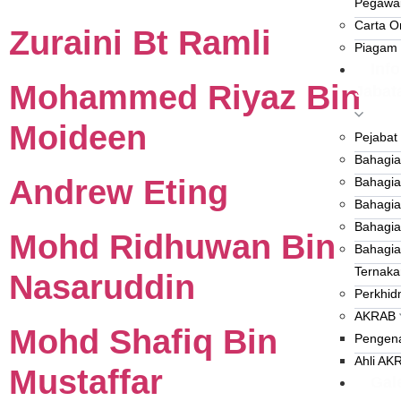
Pegawai
Carta O
Zuraini Bt Ramli
Piagam
Info
Mohammed Riyaz Bin
Jabat
Moideen
Pejabat
Bahagia
Andrew Eting
Bahagia
Bahagia
Bahagia
Mohd Ridhuwan Bin
Bahagia
Ternaka
Nasaruddin
Perkhid
AKRAB
Mohd Shafiq Bin
Pengen
Ahli AK
Mustaffar
Gale