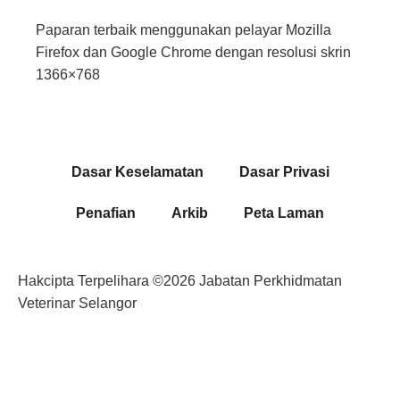
Paparan terbaik menggunakan pelayar Mozilla
Firefox dan Google Chrome dengan resolusi skrin
1366×768
Dasar Keselamatan
Dasar Privasi
Penafian
Arkib
Peta Laman
Dasar Privasi
Hakcipta Terpelihara ©2026 Jabatan Perkhidmatan
Veterinar Selangor
Dasar Privasi
Dasar Keselamatan