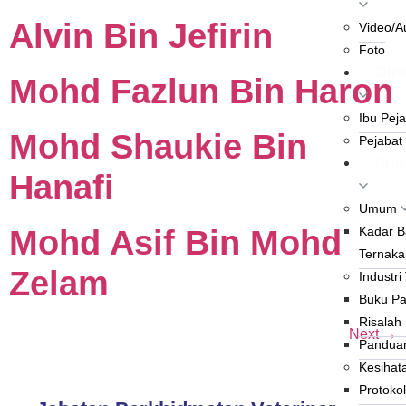
Alvin Bin Jefirin
Video/A
Foto
Dire
Mohd Fazlun Bin Haron
Ibu Pej
Mohd Shaukie Bin
Pejabat
Info
Hanafi
Umum
Mohd Asif Bin Mohd
Kadar 
Ternaka
Zelam
Industri
Buku P
Risalah
Next
→
Panduan
Kesihat
Protokol