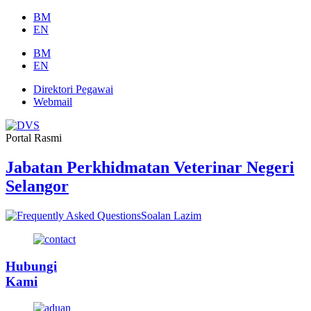
Skip
BM
to
EN
content
BM
EN
Direktori Pegawai
Webmail
Portal Rasmi
Jabatan Perkhidmatan Veterinar Negeri
Selangor
Soalan Lazim
Hubungi
Kami