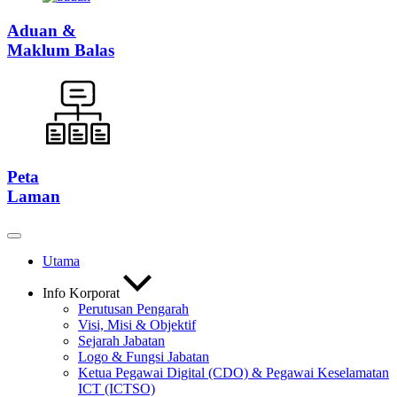
Aduan &
Maklum Balas
Peta
Laman
Utama
Info Korporat
Perutusan Pengarah
Visi, Misi & Objektif
Sejarah Jabatan
Logo & Fungsi Jabatan
Ketua Pegawai Digital (CDO) & Pegawai Keselamatan
ICT (ICTSO)