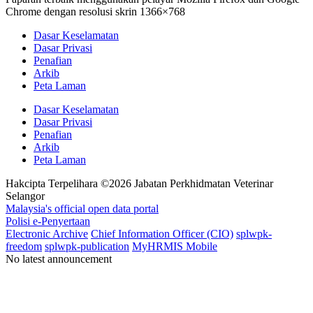
Chrome dengan resolusi skrin 1366×768
Dasar Keselamatan
Dasar Privasi
Penafian
Arkib
Peta Laman
Dasar Keselamatan
Dasar Privasi
Penafian
Arkib
Peta Laman
Hakcipta Terpelihara ©2026 Jabatan Perkhidmatan Veterinar
Selangor
Dasar Privasi
Malaysia's official open data portal
Polisi e-Penyertaan
Dasar Privasi
Dasar Keselamatan
Electronic Archive
Chief Information Officer (CIO)
splwpk-
freedom
splwpk-publication
MyHRMIS Mobile
No latest announcement