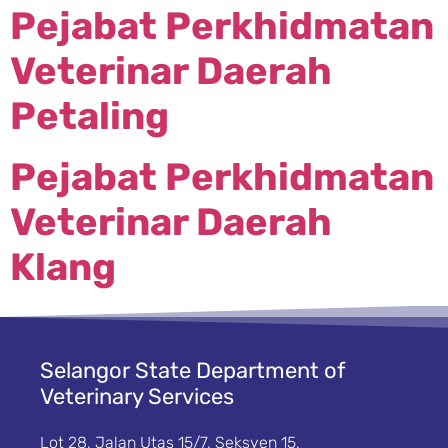
Pejabat Perkhidmatan
Veterinar Daerah
Petaling
Pejabat Perkhidmatan
Veterinar Daerah
Klang
Selangor State Department of
Veterinary Services
Lot 28, Jalan Utas 15/7, Seksyen 15,