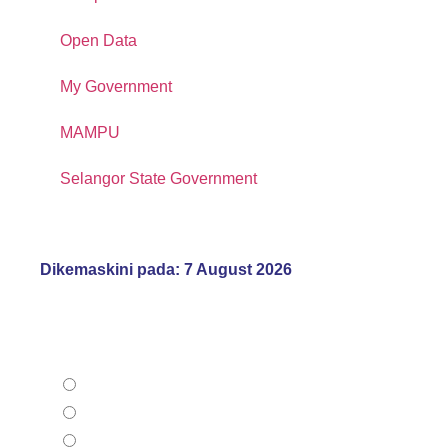
Open Data
My Government
MAMPU
Selangor State Government
Dikemaskini pada: 7 August 2026
How do you rate our Official Portal?
Satisfying
Moderate
Not satisfactory